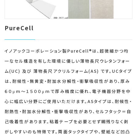
PureCell
イノアックコーポレーション製PureCell®は、超微細かつ均
一なセル構造を有した環境に優しい薄物長尺ウレタンフォー
ム(UC) 及び 薄物長尺アクリルフォーム(AS) です。UCタイプ
は、耐候性・無黄変・耐加水分解性・衝撃吸収性があり、厚み
６０μｍ～１５００μｍで厚み精度に優れ、電子機器分野を中
心に幅広い分野にご使用いただけます。ASタイプは、耐候性・
耐熱性・耐加水分解性・衝撃吸収性があり、セルフタック＝自
己吸着性があります。粘着テープを必要とせず糊残りなく剥
がしやすいのも特徴です。両面タックタイプや、壁紙など凹凸