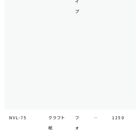
イ
プ
NVL-75
クラフト
フ
―
1250
紙
ォ