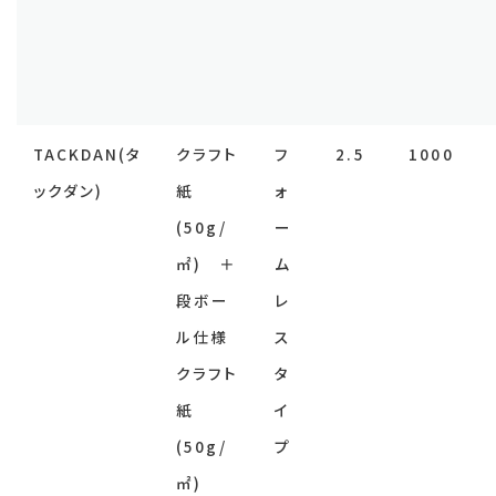
TACKDAN(タ
クラフト
フ
2.5
1000
ックダン)
紙
ォ
(50g/
ー
㎡) ＋
ム
段ボー
レ
ル仕様
ス
クラフト
タ
紙
イ
(50g/
プ
㎡)