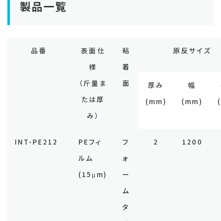
製品一覧
品番
表面仕
粘
原反サイズ
様
着
（斤量ま
面
厚み
幅
たは厚
(mm)
(mm)
み）
INT-PE212
PEフィ
フ
2
1200
ルム
ォ
(15μm)
ー
ム
タ