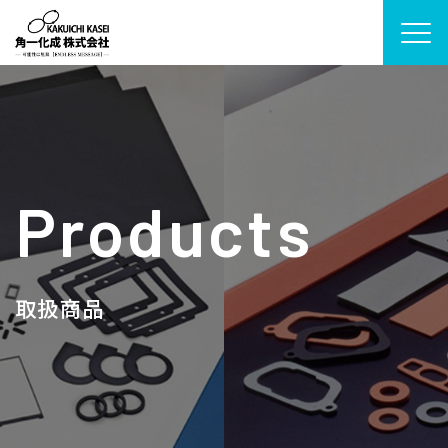
トップ
角一化成の強み
Products
加工サービス一覧
新ソリューション
取扱商品
取扱商品
製作事例