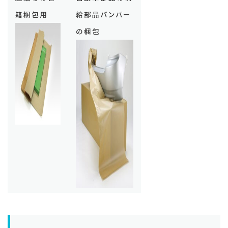
籍梱包用
給部品バンパー
の梱包