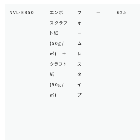
NVL-EB50
エンボ
フ
―
625
スクラフ
ォ
ト紙
ー
(50g/
ム
㎡) ＋
レ
クラフト
ス
紙
タ
(50g/
イ
㎡)
プ