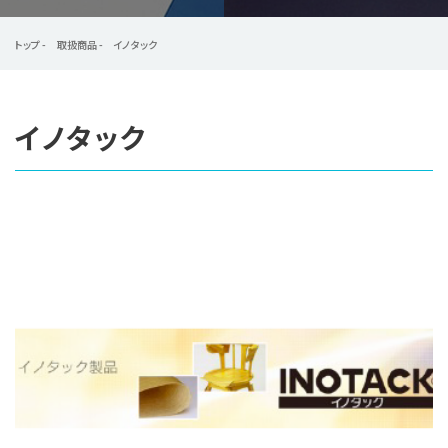
お知らせ
トップ
取扱商品
イノタック
よくある質問
イノタック
企業情報
採用情報