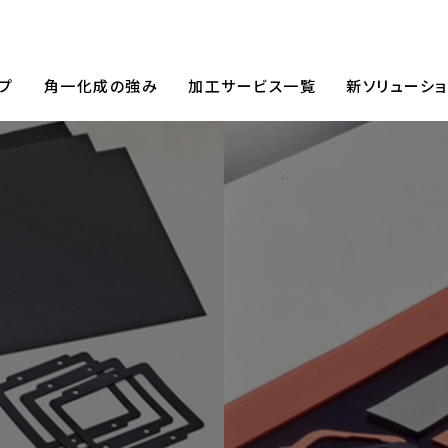
ご挨拶・経営理念
新卒採用
企業情報
採用情報
沿革
プ
角一化成の強み
加工サービス一覧
新ソリューショ