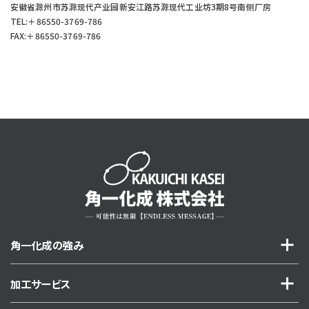
安徽省滁州市苏滁现代产业园新安江路苏滁现代工业坊3期8号南侧厂房
TEL:＋86550-3769-786
FAX:＋86550-3769-786
角一化成の強み
加工サービス