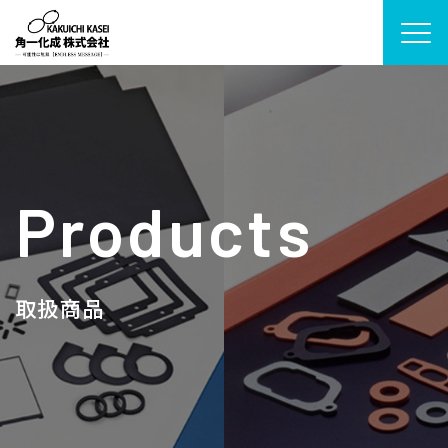
トップ
角一化成の強み
Products
加工サービス一覧
新ソリューション
取扱商品
取扱商品
製作事例