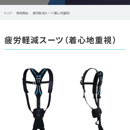
お知らせ
トップ
取扱商品
疲労軽減スーツ（着心地重視）
よくある質問
疲労軽減スーツ（着心地重視）
企業情報
採用情報