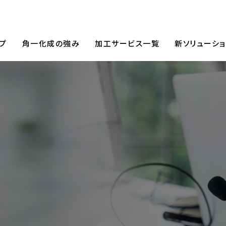
ご挨拶・経営理念
新卒採用
企業情報
採用情報
沿革
プ
角一化成の強み
加工サービス一覧
新ソリューショ